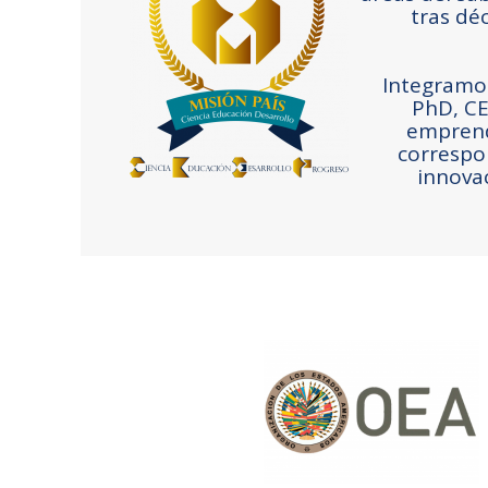
tras dé
Integramo
PhD, CE
emprendi
correspon
innovac