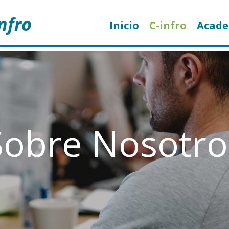
nfro
Inicio
C-infro
Acad
Sobre Nosotro