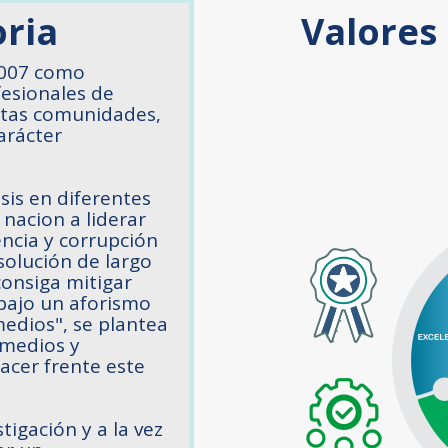
oria
Valores 
2007 como
fesionales de
ertas comunidades,
arácter
sis en diferentes
nacion a liderar
encia y corrupción
solución de largo
consiga mitigar
 bajo un aforismo
edios", se plantea
 medios y
acer frente este
tigación y a la vez