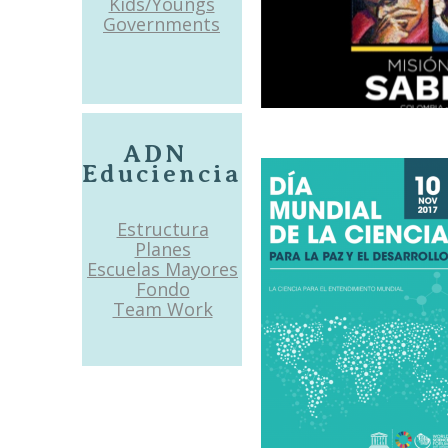
Kids/Youngs
Governments
ADN
Educiencia
Estructura
Planes
Escuelas Mayores
Fondo
Team Work