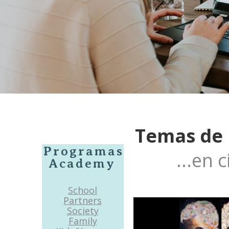
Temas de i
Programas
...en cien
Academy
School
Partners
Society
Family