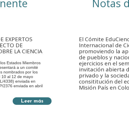
nente
Notas 
E EXPERTOS
El Cómite EduCienc
YECTO DE
Internacional de Ci
BRE LA CIENCIA
promoviendo la apr
de pueblos y nacio
ejercicios en el se
a los Estados Miembros
esentará a un comité
invitación abierta 
cos nombrados por los
privado y la socieda
l 10 al 12 de mayo
consititución del e
CL/4338) enviada en
P/2376 enviada en abril
Misión País en Co
Leer más