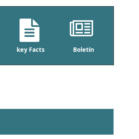


key Facts
Boletín