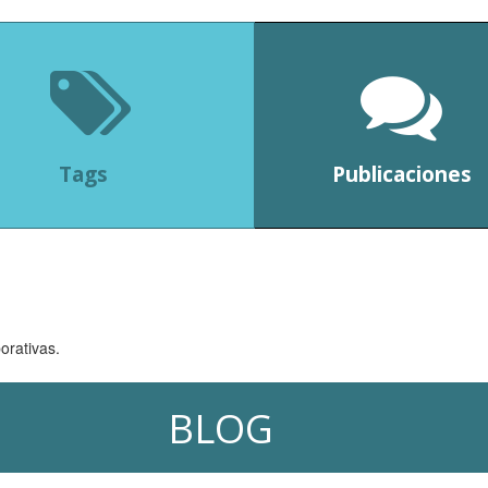


Tags
Publicaciones
orativas.
BLOG