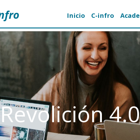
nfro
Inicio
C-infro
Acad
Revolición 4.0