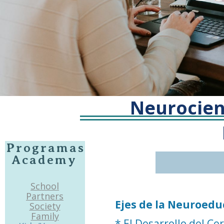
Neurocien
Programas
Academy
School
Partners
Ejes de la Neuroedu
Society
Family
* El Desarrollo del Ce