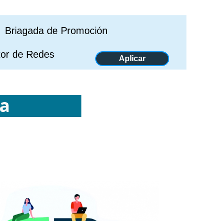
po Briagada de Promoción
r de Redes
Aplicar
na