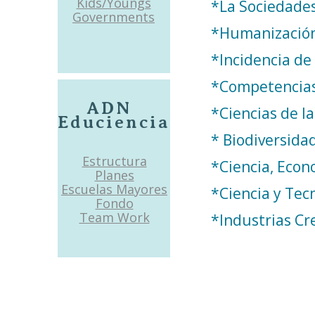
Kids/Youngs
*La Sociedades
Governments
*Humanización
*Incidencia de
*Competencias
ADN
*Ciencias de la
Educiencia
* Biodiversida
Estructura
*Ciencia, Econ
Planes
Escuelas Mayores
*Ciencia y Tec
Fondo
Team Work
*Industrias Cr