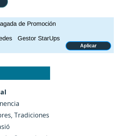
riagada de Promoción
edes Gestor StarUps
Aplicar
ral
enencia
res, Tradiciones
sió