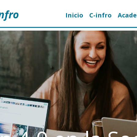
nfro
Inicio
C-infro
Acad