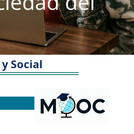
ciedad del
o
y Social