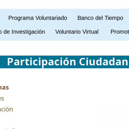
. Programa Voluntariado Banco del Tiem
nvestigación Voluntario Virtual Promoto
Participación Ciudada
nas
es
ación