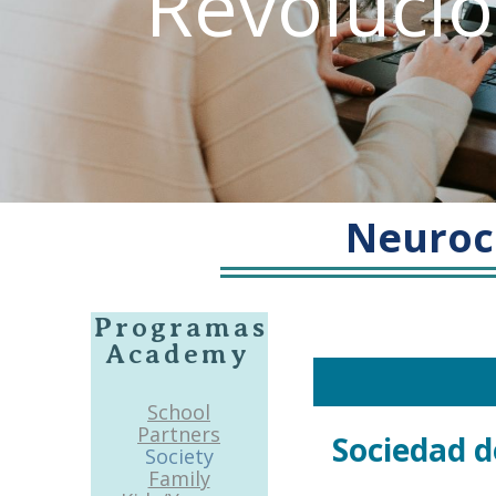
Revolució
Neuroc
Programas
Academy
School
Partners
Sociedad d
Society
Family