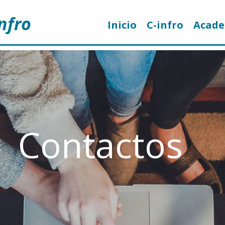
nfro
Inicio
C-infro
Acad
Contactos