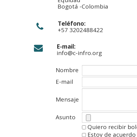
Equidad
Bogotá -Colombia
Teléfono:

+57 3202488422
E-mail:

info@c-infro.org
Nombre
E-mail
Mensaje
Asunto
Quiero recibir bol
Estoy de acuerdo 