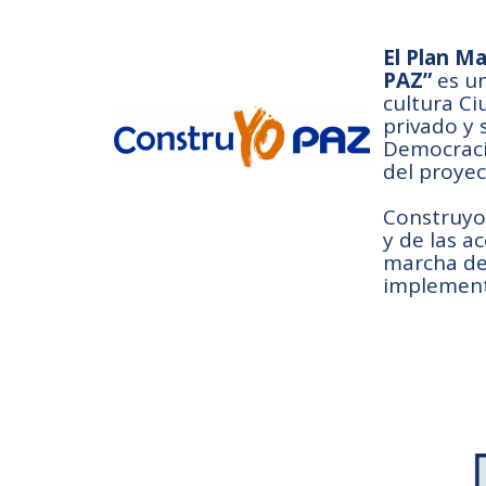
El Plan M
PAZ”
es un
cultura Ci
privado y 
Democracia
del proyec
Construyo 
y de las a
marcha de 
implement