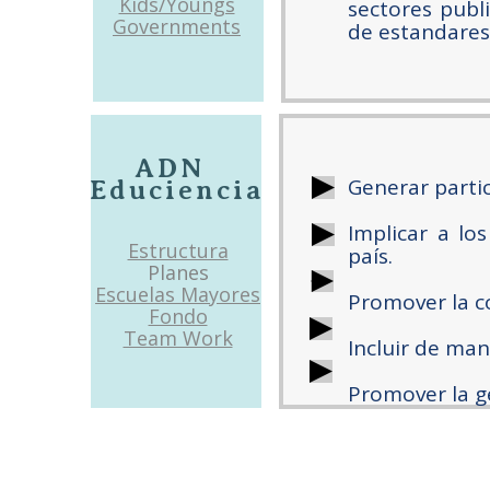
Kids/Youngs
sectores publ
Governments
de estandares
ADN
Generar partic
Educiencia
Implicar a lo
Estructura
país.
Planes
Escuelas Mayores
Promover la co
Fondo
Team Work
Incluir de man
Promover la ge