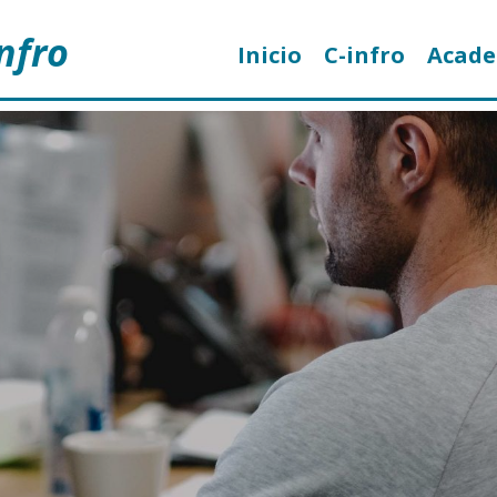
nfro
Inicio
C-infro
Acad