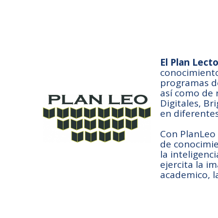
P
El Plan Lect
conocimiento 
programas de
así como de 
Digitales, Br
en diferente
Con PlanLeo f
de conocimien
la inteligen
ejercita la 
academico, la