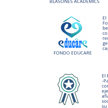
BLASONES ACADEMICS
El
Fo
be
co
re
ge
ca
FONDO EDUCARE
El
-P
co
ej
af
so
su 