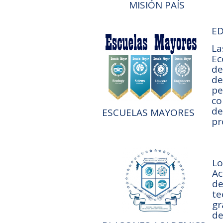
MISIÓN PAÍS
E
La
Ec
de
de
pe
co
de
ESCUELAS MAYORES
pr
Lo
Ac
de
te
gr
de