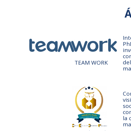
Á
In
PhD
inv
co
del
TEAM WORK
mat
Con
vis
so
com
la 
mat