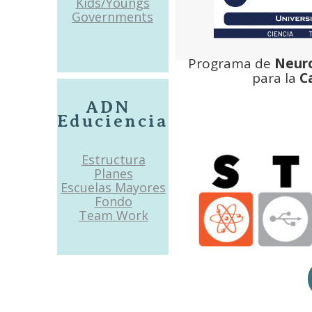
Kids/Youngs
Governments
Programa de
Neuro
para la
C
ADN
Educiencia
Estructura
Planes
Escuelas Mayores
Fondo
Team Work