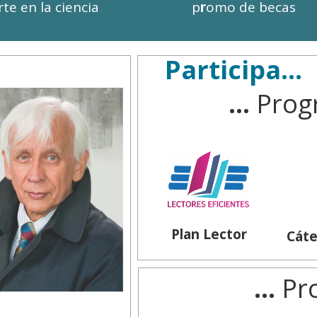
te en la ciencia
p
r
omo de becas
Participa...
...
Prog
Plan Lector
Cáte
...
Pro