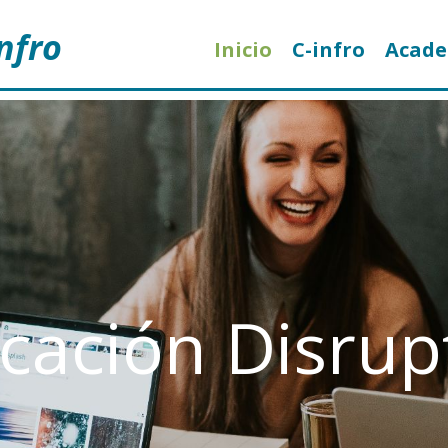
nfro
Inicio
C-infro
Acad
cación Disrup