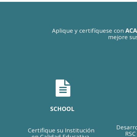
Aplique y certifíquese con
AC
mejore su
... sea un aliado 

SCHOOL
Desarr
Certifique su Institución
RSC
en Calidad Educativa